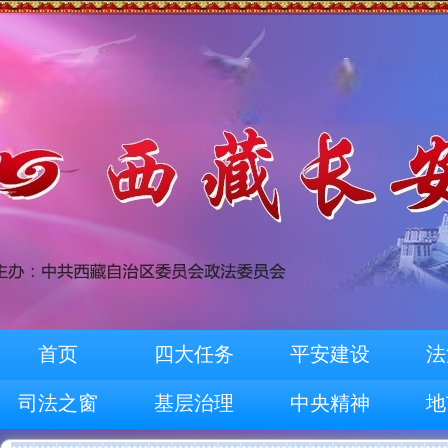
首页
四大任务
平安建设
法
司法之窗
基层治理
中央精神
地