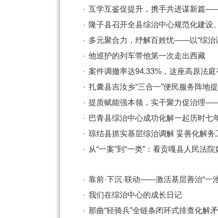
互学互鉴促提升，携手共进谋新篇——
隆子县召开全县综治中心规范化建设
多元聚合力，纾解百姓忧——以“综治调解
他巡护的列车带他第一次走出西藏
案件调撤率达94.33%，这座高原法庭
扎囊县吉汝乡“三合一”便民服务阵地提质
提质赋能强本领，实干聚力促治理——
巴青县综治中心成功化解一起历时七
琼结县抓实基层综治调解 妥善化解务
从“一案”到“一类”：看贡嘎县人民法院如
靠前·下沉·联动——激活基层善治“一池
我们在综治中心的成长日记
那曲“轻骑兵”全链条闭环式排查化解