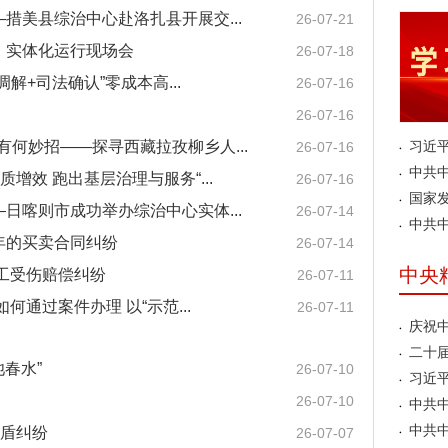
措美县综治中心赴洛扎县开展交...
26-07-21
、实体化运行现场会
26-07-18
+司法确认”零成本高...
26-07-16
26-07-16
有何妙招——探寻西藏拉孜柳乡人...
习近平
26-07-16
中共中
增效 跑出基层治理与服务“...
26-07-16
国家发
日喀则市成功举办综治中心实体...
26-07-14
中共中
年的买卖合同纠纷
26-07-14
中央
工受伤赔偿纠纷
26-07-11
何通过案件办理 以“示范...
26-07-11
庆祝
二十
春水”
26-07-10
习近平
26-07-10
中共中
中共中
矛盾纠纷
26-07-07