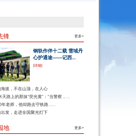
先锋
更多>
钢轨作伴十二载 雪域丹
心护通途——记西...
[详细]
的海拔，不在山顶，在人心
1米天路上的那抹“荧光黄”：“当警察，...
0年老师，他却跑去守铁路......
曲出发，走进全国聚光灯下
园地
更多>