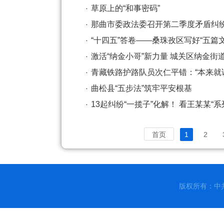
草原上的“和事密码”
那曲市委政法委召开第二季度矛盾纠
“十四五”答卷——桑珠孜区写好“五篇文
激活“纳金小哥”新力量 城关区纳金
青藏铁路护路队员次仁平错：“本来就
曲松县“五步法”筑牢平安根基
13起纠纷“一揽子”化解！ 看王某某“系
首页
1
2
版权所有：中