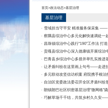
首页
>
政法动态
>
基层治理
基层治理
雪域担当守平安 精准服务保采集 —
察隅县综治中心多元化解快速调处一
昌珠镇综治中心践行“190”工作法 
贡嘎县综治中心深入德康镇开展综治
巴青县乡综治中心多措并举扎实推进
让矛盾纠纷在这里画上句号——走进
多元联动攻坚信访积案 府院携手根治拖
自治区党委政法委召开全区矛盾纠纷
朗镇朗巴社区织密基层治理“微网格”撬
巧解草场千千结，共筑乡村久久安——