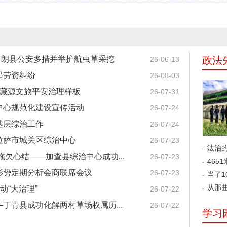
— 朗县公安多措并举护航虫草采挖
政法
26-06-13
起劳资纠纷
26-08-03
打造藏源文旅平安治理样板
26-07-31
中心规范化建设宣传活动
26-07-24
基层综治工作
26-07-24
拉萨市城关区综治中心
26-07-23
法治
欠心结——加查县综治中心成功...
26-07-23
465
形势定期分析会商联席会议
26-07-23
当了1
从那
动“大治理”
26-07-22
丁青县成功化解两村草场权属历...
26-07-22
学习