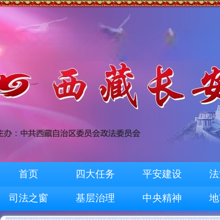
首页
四大任务
平安建设
法
司法之窗
基层治理
中央精神
地