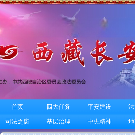
首页
四大任务
平安建设
法
司法之窗
基层治理
中央精神
地