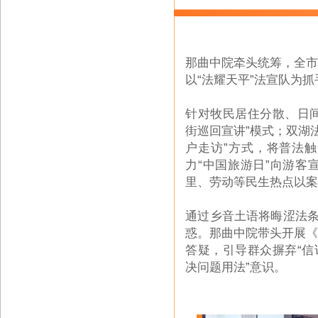
那曲中院牵头统筹，全
以“法耀天平”
法宣队
为抓
针对牧民居住分散、日间
街巡回宣讲”模式；双湖
户走访
”方式
，将普法触
力“中国旅游日”向游
里、劳动等民生热点以
通过乡音土语将晦涩法条
惑。那曲中院带头开展
答疑，引导群众摒弃“信
决问题用法”意识。