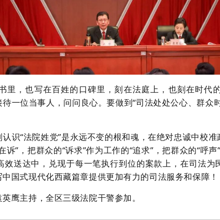
书里，也写在百姓的口碑里，刻在法庭上，也刻在时代
接待一位当事人，问问
良心
。要做到
“司法处处公心、群众
刻认识
“法院姓党”是永远不变的根和魂，
在绝对忠诚中校准
在诉”
，
把群众的“诉求”作为工作的“追求”，
把群众的“呼声
高效送达中，兑现于每一笔执行到位的案款上，
在司法为
写中国式现代化西藏篇章提供更加有力的司法服务和保障！
袁英鹰主持，全区三级法院干警参加。