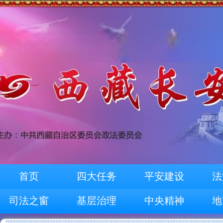
首页
四大任务
平安建设
法
司法之窗
基层治理
中央精神
地