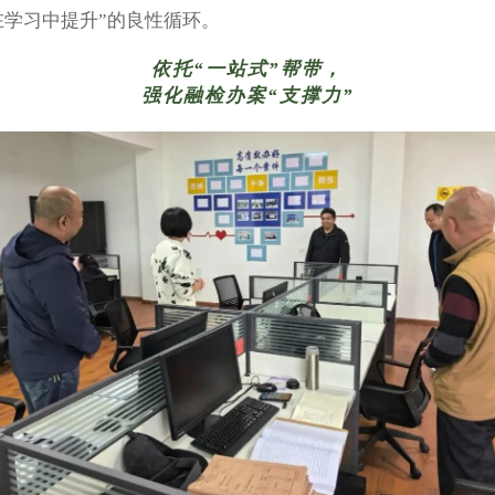
在学习中提升”的良性循环。
依托“一站
式”帮带，
强化融检办案“支撑
力”