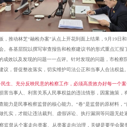
，推动林芝“融检办案”从点上开花到面上结果，9月19日和
会。各基层院以撰写审查报告和检察建议书的形式重点汇报
得的成效以及发现的问题一一点评。针对发现的问题，市检察
建议，督促整改落实，切实维护司法公正和当事人合法权益
务民生、充分反映民意的检察工作，必须高质效办好每一个案
损害当事人、利害关系人民事权益的违法情形，因案施策，有
能力是民事检察监督的核心能力。“卷”是监督的原材料，“
做扎实，才能让违法裁判、虚假诉讼、执行漏洞等问题无处
察监督从个案走向类案、从类案走向治理，关键是要学会聚