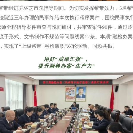
”帮带组进驻林芝市院指导期间。为切实发挥帮带效力，5名
法院近三年办理的民事终结本次执行程序案件，围绕民事执行
老师全程指导案件审查与晚间研讨，共审查案件90件，通过
于形式、文书制作不规范等问题线索12条。本期“融检办案
，实现了“上级帮带+融检履职”双轮驱动、同频共振。
用好“成果汇报”，
提升融检办案“生产力”