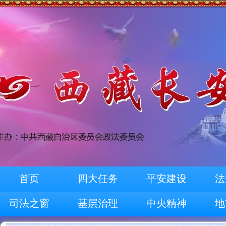
首页
四大任务
平安建设
法
司法之窗
基层治理
中央精神
地