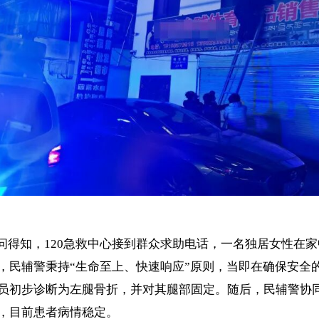
问得知，
120急救中心接到群众求助电话，一名独居女性在
，民辅警秉持
“生命至上、快速响应”原则，当即在确保安全
员初步
诊断为
左腿骨折，
并
对其
腿部
固定。随后，民辅警协
，目前患者病情稳定
。