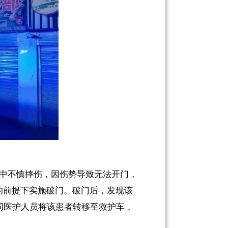
家中不慎摔伤，因伤势导致无法
开门
，
的前提下实施破门。破门后，
发现该
同
医护人员
将该
患者
转移至救护车
，