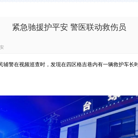
紧急驰援护平安 警医联动救伤员
噶尔公安
民辅警
在视频
巡查时，
发现
在四区格吉
巷内有
一辆救护车
长