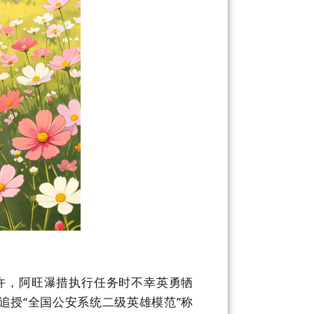
许，阿旺瀑措
执行任务时不幸
英勇牺
追授
“
全国公安系统二级英雄模范
”
称