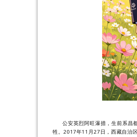
公安英烈
阿旺瀑措，生前系昌
牲。
2017
年
11
月
27
日，西藏自治