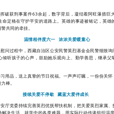
指挥破获刑事案件
63
余起，数字背后，凝结着阿旺瀑措巨
生命定格在守护平安的道路上。英雄的事迹被铭记，英雄
辅警共同的牵挂。
温情相伴度六一
浓浓关爱暖童心
。慰问过程中，
西藏自治区公安民警英烈基金会民警
细致询
心倾听孩子的心声
，
鼓励她乐观向上、勤学善思，继承父
学习用品，送上真挚的节日祝福。一声声叮嘱，一份份关怀
接力棒。
接续关爱不停歇
藏蓝大爱伴成长
公安厅党委持续完善英烈优抚帮扶机制，把关爱英烈家属、
动解决生活、就学中的各类难题，用实际行动传递组织温