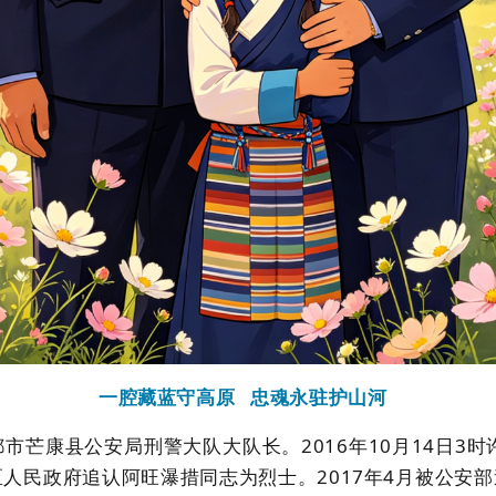
一腔藏蓝守高原
忠魂永驻护山河
都市芒康县公安局刑警大队大队长。
2016
年
10
月
14
日
3
时
区人民政府追认阿旺瀑措同志为烈士。
2017
年
4
月被公安部