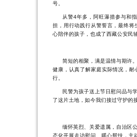
号。
从警
4
年多，阿旺瀑措参与和
担，用行动践行从警誓言，最终将
心陪伴的孩子，也成了
西藏
公安民
简短的相聚，满是温情与期许
健康，认真了解家庭实际情况，耐
行。
民警为孩子送上节日慰问品与
了这片土地，如今我们接过守护的
缅怀英烈、关爱遗属，自治区
态化开展走访慰问、暖心帮扶，主