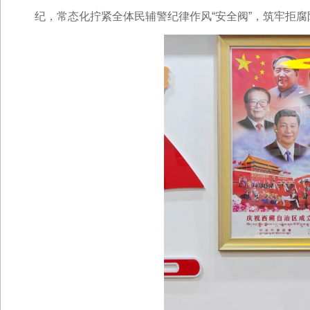
纪，常态化拧紧全体民辅警纪律作风“安全阀”，筑牢拒