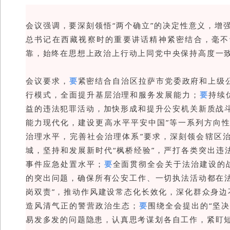
会议强调，要深刻领悟“两个确立”的决定性意义，增强
总书记在西藏视察时的重要讲话精神紧密结合，毫不
靠，始终在思想上政治上行动上同党中央保持高度一
会议要求，
要
紧密结合自治区拉萨市党委政府和上级公
行模式，全面提升基层治理和服务发展能力；
要
持续
益的违法犯罪活动，加快形成和提升公安机关新质战
能力现代化，建设更高水平平安中国”等一系列方向性
治理水平，完善社会治理体系”要求，深刻领会辖区
城，坚持和发展新时代“枫桥经验”，严打各类突出
事件应急处置水平；
要
全面贯彻全会关于法治建设的
的突出问题，确保所有公安工作、一切执法活动都在
岗双责”，推动作风建设常态化长效化，深化群众身
造风清气正的警营政治生态；
要
围绕全会提出的“坚
易发多发的问题隐患，认真思考谋划各自工作，紧盯