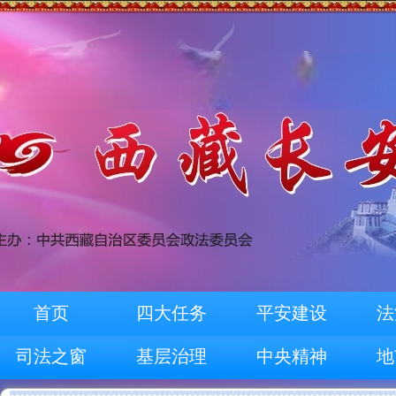
首页
四大任务
平安建设
法
司法之窗
基层治理
中央精神
地