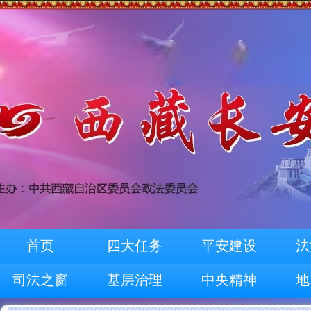
首页
四大任务
平安建设
法
司法之窗
基层治理
中央精神
地