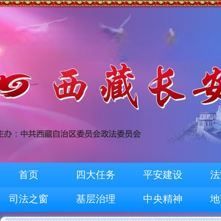
首页
四大任务
平安建设
法
司法之窗
基层治理
中央精神
地