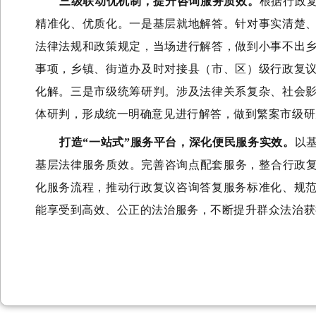
三级联动优机制，提升咨询服务质效
。
根
据行政
精准化、
优质化
。
一是
基层就地解答
。
针对事实清楚
法律法规和政策规定，当场进行解答，做到小事不出
事项，
乡镇、街道办
及时对接县（市、区）级
行政复
化解
。
三是
市级统筹研判
。
涉及法律关系复杂、社会
体研判，形成统一明确意见
进行解答
，
做到繁案市级研
打造
“一站式”服务平台，深化便民服务实效。
以
基层
法律服务质效。
完善咨询点配套服务，整合行政
化服务流程，
推动行政复议咨询答复服务标准化、规
能享受到高效、公正的法治服务，不断提升群众法治获