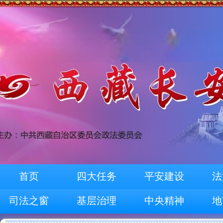
首页
四大任务
平安建设
法
司法之窗
基层治理
中央精神
地