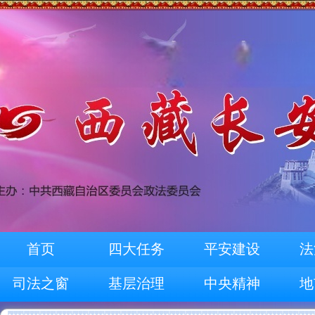
首页
四大任务
平安建设
法
司法之窗
基层治理
中央精神
地