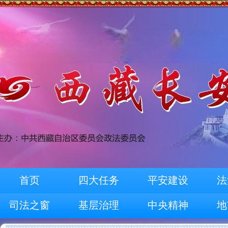
首页
四大任务
平安建设
法
司法之窗
基层治理
中央精神
地