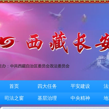
首页
四大任务
平安建设
法
司法之窗
基层治理
中央精神
地