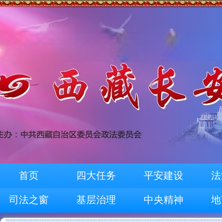
首页
四大任务
平安建设
法
司法之窗
基层治理
中央精神
地