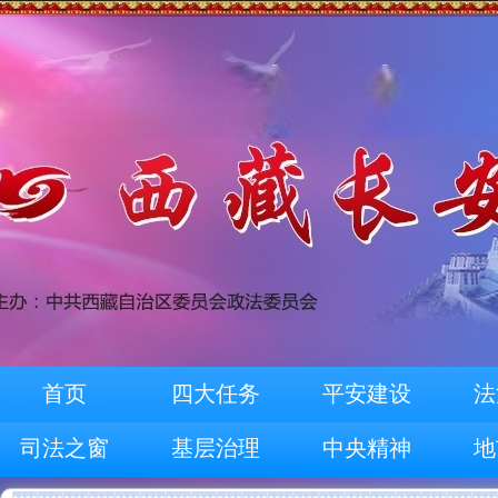
首页
四大任务
平安建设
法
司法之窗
基层治理
中央精神
地