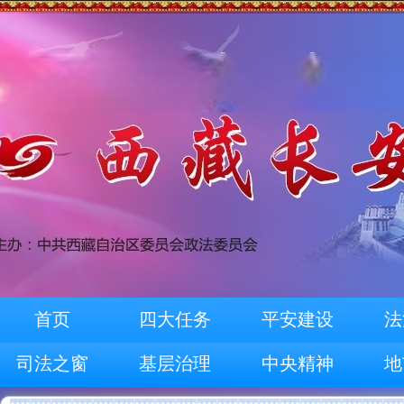
首页
四大任务
平安建设
法
司法之窗
基层治理
中央精神
地