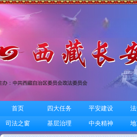
首页
四大任务
平安建设
法
司法之窗
基层治理
中央精神
地