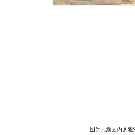
图为扎囊县内的雅