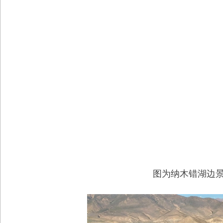
图为纳木错湖边