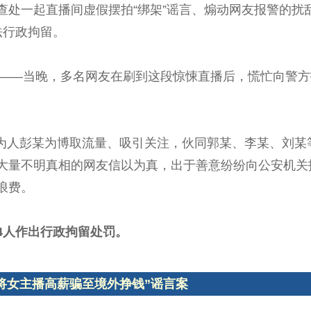
查处一起直播间虚假摆拍“绑架”谣言、煽动网友报警的扰
法行政拘留。
”——当晚，多名网友在刷到这段惊悚直播后，慌忙向警
法行为人彭某为博取流量、吸引关注，伙同郭某、李某、刘
大量不明真相的网友信以为真，出于善意纷纷向公安机关
浪费。
4人作出行政拘留处罚。
将女主播高薪骗至境外挣钱”谣言案