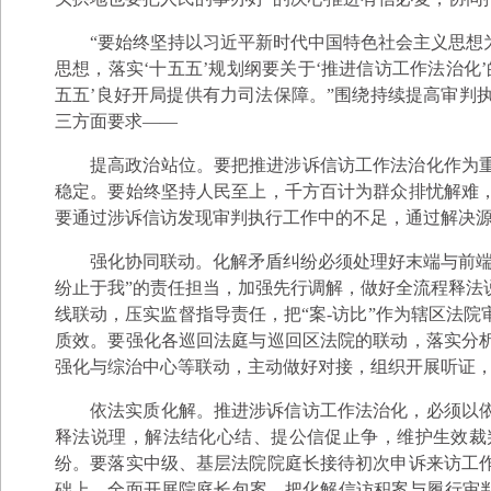
“要始终坚持以习近平新时代中国特色社会主义思想
思想，落实‘十五五’规划纲要关于‘推进信访工作法治
五五’良好开局提供有力司法保障。”围绕持续提高审判
三方面要求——
提高政治站位。要把推进涉诉信访工作法治化作为
稳定。要始终坚持人民至上，千方百计为群众排忧解难
要通过涉诉信访发现审判执行工作中的不足，通过解决
强化协同联动。化解矛盾纠纷必须处理好末端与前端
纷止于我”的责任担当，加强先行调解，做好全流程释法
线联动，压实监督指导责任，把“案-访比”作为辖区法
质效。要强化各巡回法庭与巡回区法院的联动，落实分
强化与综治中心等联动，主动做好对接，组织开展听证
依法实质化解。推进涉诉信访工作法治化，必须以
释法说理，解法结化心结、提公信促止争，维护生效裁
纷。要落实中级、基层法院院庭长接待初次申诉来访工
础上，全面开展院庭长包案，把化解信访积案与履行审判