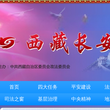
首页
四大任务
平安建设
法
司法之窗
基层治理
中央精神
地