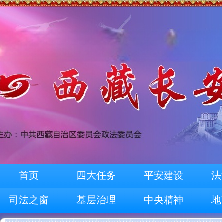
首页
四大任务
平安建设
法
司法之窗
基层治理
中央精神
地