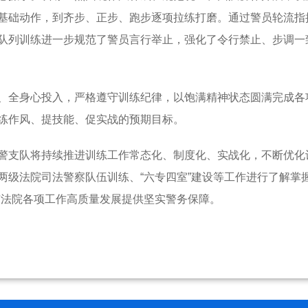
基础动作，到齐步、正步、跑步逐项拉练打磨。通过警员轮流指
队列训练进一步规范了警员言行举止，强化了令行禁止、步调一
、全身心投入，严格遵守训练纪律，以饱满精神状态圆满完成各
练作风、提技能、促实战的预期目标。
警支队将持续推进训练工作常态化、制度化、实战化，不断优化
两级法院司法警察队伍训练、“六专四室”建设等工作进行了解掌
市法院各项工作高质量发展提供坚实警务保障。