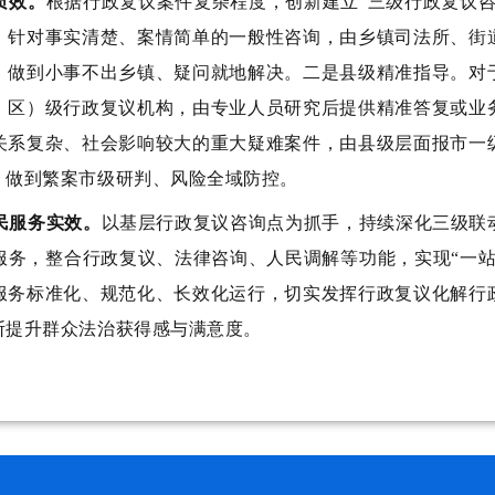
质效
。
根
据行政复议案件复杂程度，创新建立
“
三级
行政复议
。
针对事实清楚、案情简单的一般性咨询，由乡镇司法所
、
街
，做到小事不出乡镇、疑问就地解决。
二是
县级精准指导
。
对
、区）级
行政复议机构
，由专业人员研究后提供精准答复或业
关系复杂、社会影响较大的重大疑难案件，由县级层面报市一
，
做到繁案市级研判、风险全域防控
。
民服务实效。
以
基层行政复议
咨询点为
抓手
，
持续
深化三级联
服务，整合行政复议、法律咨询、人民调解等功能，实现
“一
服务标准化、规范化、长效化运行，
切实发挥行政复议化解行
断提升群众法治获得感与满意度。