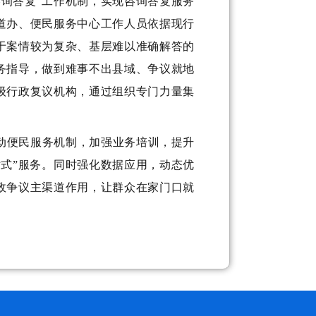
咨询答复
”
工作机制
，实现咨询
答复
服务
道办、便民服务中心
工作人员依据
现行
于案情较为复杂、基层难以准确解答的
务指导，
做到难事不出县域、争议就地
级行政复议机构，通过组织专门力量集
动
便民
服务机制
，
加强业务培训，提升
站式”服务
。
同时强化数据应用，动态优
政争议主渠道作用，让群众在家门口就