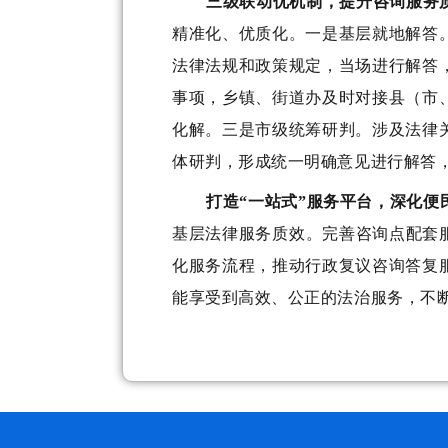
三级联动优机制，提升咨询服务
精准化、
优质化
。
一是
基层就地解答
法律法规和政策规定，当场进行解答
事项，
乡镇、街道办
及时对接县（市
化解
。
三是
市级统筹研判
。
涉及法律
体研判，形成统一明确意见
进行解答
打造
“一站式”服务平台，深化便
基层
法律服务质效。
完善咨询点配套
化服务流程，
推动行政复议咨询答复
能享受到高效、公正的法治服务，不