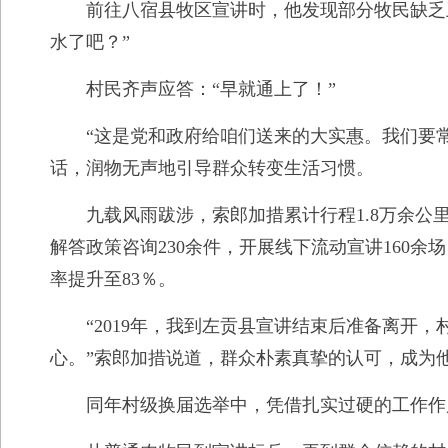
前往八宿县牧区宣讲时，他发现部分牧民缺乏
水了吧？”
村民齐声应答：“早就通上了！”
“这是党和政府给咱们送来的大实惠。我们要
话，润物无声地引导群众转变生活习惯。
九载风雨跋涉，索郎加措累计行程1.8万余公
解答政策咨询230余件，开展线下流动宣讲160余
率提升至83％。
“2019年，我到左贡县宣讲结束后准备离开
心。”索郎加措说道，群众朴素真挚的认可，成为
同年村级换届选举中，凭借扎实过硬的工作作