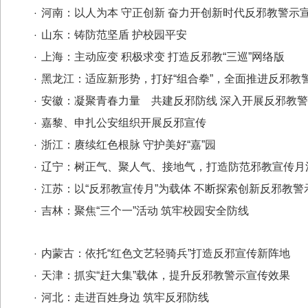
河南：以人为本 守正创新 奋力开创新时代反邪教警示
山东：铸防范坚盾 护校园平安
上海：主动应变 积极求变 打造反邪教“三巡”网络版
黑龙江：适应新形势，打好“组合拳”，全面推进反邪教
安徽：凝聚青春力量 共建反邪防线 深入开展反邪教
嘉黎、申扎公安组织开展反邪宣传
浙江：赓续红色根脉 守护美好“嘉”园
辽宁：树正气、聚人气、接地气，打造防范邪教宣传月
江苏：以“反邪教宣传月”为载体 不断探索创新反邪教
吉林：聚焦“三个一”活动 筑牢校园安全防线
内蒙古：依托“红色文艺轻骑兵”打造反邪宣传新阵地
天津：抓实“赶大集”载体，提升反邪教警示宣传效果
河北：走进百姓身边 筑牢反邪防线