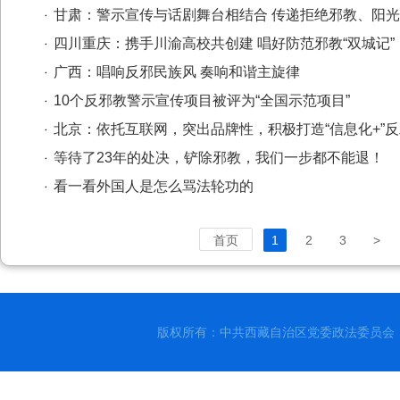
甘肃：警示宣传与话剧舞台相结合 传递拒绝邪教、阳
四川重庆：携手川渝高校共创建 唱好防范邪教“双城记”
广西：唱响反邪民族风 奏响和谐主旋律
10个反邪教警示宣传项目被评为“全国示范项目”
北京：依托互联网，突出品牌性，积极打造“信息化+”
等待了23年的处决，铲除邪教，我们一步都不能退！
看一看外国人是怎么骂法轮功的
首页
1
2
3
>
版权所有：中共西藏自治区党委政法委员