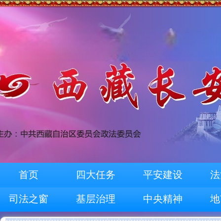
首页
四大任务
平安建设
法
司法之窗
基层治理
中央精神
地